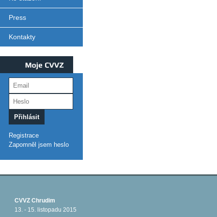
Press
Kontakty
Moje
CVVZ
Registrace
Zapomněl jsem heslo
CVVZ Chrudim
13. - 15. listopadu 2015