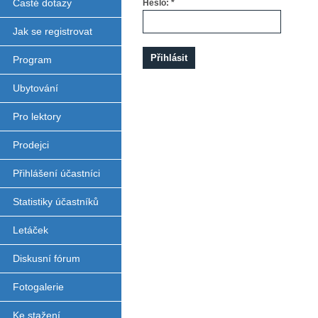
Časté dotazy
Heslo: *
Jak se registrovat
Program
Ubytování
Pro lektory
Prodejci
Přihlášení účastníci
Statistiky účastníků
Letáček
Diskusní fórum
Fotogalerie
Ke stažení