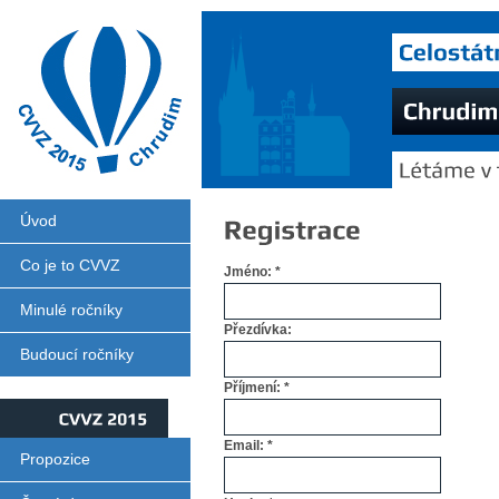
Úvod
Co je to CVVZ
Jméno: *
Minulé ročníky
Přezdívka:
Budoucí ročníky
Příjmení: *
CVVZ
2015
Email: *
Propozice